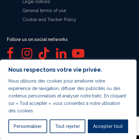
Legal notices
General terms of use
Cookie and Tracker Policy
Follow us on social networks
F
I
T
L
Y
a
n
i
i
o
Nous respectons votre vie privée.
Secure payment
c
s
k
n
u
Nous utilisons des cookies pour améliorer votre
expérience de navigation, diffuser des publicités ou des
e
t
t
k
T
contenus personnalisés et analyser notre trafic. En cliquant
sur « Tout accepter », vous consentez à notre utilisation
b
a
o
e
u
des cookies.
o
g
k
d
b
Personnaliser
Tout rejeter
Accepter tout
o
r
I
e
Copyright
LyFEL
2026 - All Rights Reserved