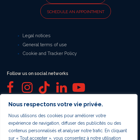
SCHEDULE AN APPOINTMENT
Legal notices
General terms of use
Cookie and Tracker Policy
Follow us on social networks
F
I
T
L
Y
a
n
i
i
o
Nous respectons votre vie privée.
Secure payment
c
s
k
n
u
Nous utilisons des cookies pour améliorer votre
expérience de navigation, diffuser des publicités ou des
e
t
t
k
T
contenus personnalisés et analyser notre trafic. En cliquant
sur « Tout accepter », vous consentez à notre utilisation